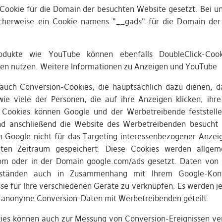
Cookie für die Domain der besuchten Website gesetzt. Bei u
icherweise ein Cookie namens "__gads" für die Domain der
odukte wie YouTube können ebenfalls DoubleClick-Cook
gen nutzen. Weitere Informationen zu Anzeigen und YouTube
uch Conversion-Cookies, die hauptsächlich dazu dienen, 
wie viele der Personen, die auf ihre Anzeigen klicken, ih
 Cookies können Google und der Werbetreibende feststelle
nd anschließend die Website des Werbetreibenden besucht
 Google nicht für das Targeting interessenbezogener Anzei
ten Zeitraum gespeichert. Diese Cookies werden allge
om oder in der Domain google.com/ads gesetzt. Daten von
ständen auch in Zusammenhang mit Ihrem Google-Kon
se für Ihre verschiedenen Geräte zu verknüpfen. Es werden j
e anonyme Conversion-Daten mit Werbetreibenden geteilt.
kies können auch zur Messung von Conversion-Ereignissen v