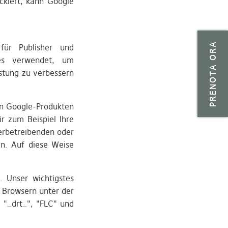
ckiert, kann Google
PRENOTA ORA
ür Publisher und
ies verwendet, um
stung zu verbessern
in Google-Produkten
r zum Beispiel Ihre
erbetreibenden oder
n. Auf diese Weise
 Unser wichtigstes
n Browsern unter der
 "_drt_", "FLC" und