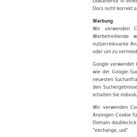
Dokumente in einem
Docs nicht korrekt 
Werbung
Wir verwenden C
Werbetreibende w
nutzerrelevante An
oder um zu vermeide
Google verwendet C
wie der Google-Suc
neuesten Suchanfra
den Suchergebniss
erhalten Sie indivi
Wir verwenden Coo
Anzeigen-Cookie für
Domain doubleclick
"exchange_uid".