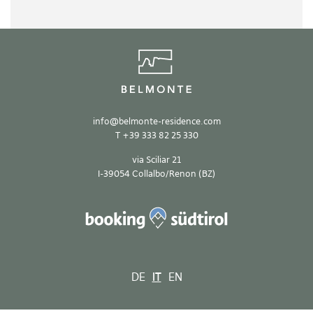
info
@
belmonte-residence.com
T
+39 333 82 25 330
via Sciliar 21
I-39054 Collalbo/Renon (BZ)
DE
IT
EN