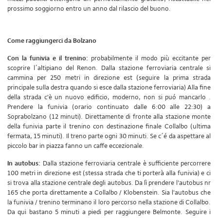
prossimo soggiorno entro un anno dal rilascio del buono.
Come raggiungerci da Bolzano
Con la funivia e il trenino:
probabilmente il modo più eccitante per
scoprire l´altipiano del Renon. Dalla stazione ferroviaria centrale si
cammina per 250 metri in direzione est (seguire la prima strada
principale sulla destra quando si esce dalla stazione ferroviaria) Alla fine
della strada c'è un nuovo edificio, moderno, non si puó mancarlo .
Prendere la funivia (orario continuato dalle 6:00 alle 22:30) a
Soprabolzano (12 minuti). Direttamente di fronte alla stazione monte
della funivia parte il trenino con destinazione finale Collalbo (ultima
fermata, 15 minuti). Il treno parte ogni 30 minuti. Se c´é da aspettare al
piccolo bar in piazza fanno un caffe eccezionale.
In autobus:
Dalla stazione ferroviaria centrale è sufficiente percorrere
100 metri in direzione est (stessa strada che ti porterà alla funivia) e ci
si trova alla stazione centrale degli autobus. Da lì prendere l'autobus nr
165 che porta direttamente a Collalbo / Klobenstein. Sia l'autobus che
la funivia / trenino terminano il loro percorso nella stazione di Collalbo.
Da qui bastano 5 minuti a piedi per raggiungere Belmonte. Seguire i